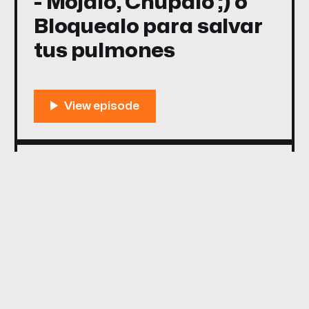
- Mojalo, Chupalo ;) o
Bloquealo para salvar
tus pulmones
29 Nov 2025
The 3 key decisions -
Wet It , Suck It ;) or
Block It, to save your
lungs!